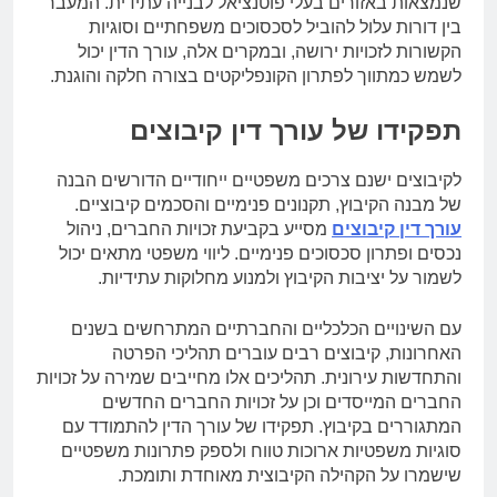
שנמצאות באזורים בעלי פוטנציאל לבנייה עתידית. המעבר
בין דורות עלול להוביל לסכסוכים משפחתיים וסוגיות
הקשורות לזכויות ירושה, ובמקרים אלה, עורך הדין יכול
לשמש כמתווך לפתרון הקונפליקטים בצורה חלקה והוגנת.
תפקידו של עורך דין קיבוצים
לקיבוצים ישנם צרכים משפטיים ייחודיים הדורשים הבנה
של מבנה הקיבוץ, תקנונים פנימיים והסכמים קיבוציים.
עורך דין קיבוצים
מסייע בקביעת זכויות החברים, ניהול
נכסים ופתרון סכסוכים פנימיים. ליווי משפטי מתאים יכול
לשמור על יציבות הקיבוץ ולמנוע מחלוקות עתידיות.
עם השינויים הכלכליים והחברתיים המתרחשים בשנים
האחרונות, קיבוצים רבים עוברים תהליכי הפרטה
והתחדשות עירונית. תהליכים אלו מחייבים שמירה על זכויות
החברים המייסדים וכן על זכויות החברים החדשים
המתגוררים בקיבוץ. תפקידו של עורך הדין להתמודד עם
סוגיות משפטיות ארוכות טווח ולספק פתרונות משפטיים
שישמרו על הקהילה הקיבוצית מאוחדת ותומכת.