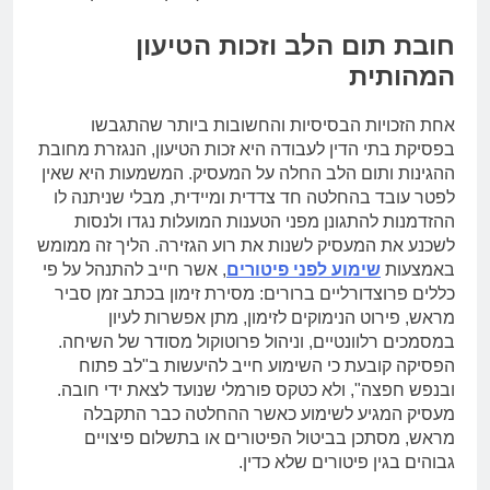
חובת תום הלב וזכות הטיעון
המהותית
אחת הזכויות הבסיסיות והחשובות ביותר שהתגבשו
בפסיקת בתי הדין לעבודה היא זכות הטיעון, הנגזרת מחובת
ההגינות ותום הלב החלה על המעסיק. המשמעות היא שאין
לפטר עובד בהחלטה חד צדדית ומיידית, מבלי שניתנה לו
ההזדמנות להתגונן מפני הטענות המועלות נגדו ולנסות
לשכנע את המעסיק לשנות את רוע הגזירה. הליך זה ממומש
באמצעות
שימוע לפני פיטורים
, אשר חייב להתנהל על פי
כללים פרוצדורליים ברורים: מסירת זימון בכתב זמן סביר
מראש, פירוט הנימוקים לזימון, מתן אפשרות לעיון
במסמכים רלוונטיים, וניהול פרוטוקול מסודר של השיחה.
הפסיקה קובעת כי השימוע חייב להיעשות ב"לב פתוח
ובנפש חפצה", ולא כטקס פורמלי שנועד לצאת ידי חובה.
מעסיק המגיע לשימוע כאשר ההחלטה כבר התקבלה
מראש, מסתכן בביטול הפיטורים או בתשלום פיצויים
גבוהים בגין פיטורים שלא כדין.