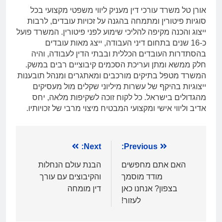
אורן טל משרד עורכי דין מעניק ליווי משפטי מקצועי בכל
סוגיות פיטורין ומתמחה בהגנה על זכויות עובדים, לרבות
ייצוג והכנה מקיפה להליכי שימוע לפני פיטורין. המשרד פועל
כ-16 שנים בתחום דיני העבודה, ייצג מאות עובדים
בהסתדרות העובדים הכללית ובבתי הדין לעבודה, והיה
חלק ממשא ומתן ועריכת הסכמים קיבוציים רבים במשק.
המשרד מטפל בתיקים מורכבים ומאתגרים ומנהל תובענות
ייצוגיות בהיקף של עשרות מיליוני שקלים מול מעסיקים
מהגדולים בישראל. כל לקוח זוכה לשקיפות מלאה, יחס
אדיב וליווי אישי ומקצועי המבטיח מיצוי מרבי של זכויותיו.
ניווט
Previous:
Next:
האם אתם מחפשים
הבנת עולם הנחלות
מודד מוסמך
והקיבוצים עם עורך
בצפון? אנחנו כאן
דין מומחה
לעזור!