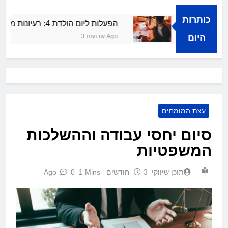
כותרות
צלחה קולית
הפעלות ליום הולדת 4: רעיונות מרעננים ושמחים
היום
3 שבועות Ago
עצת המומחים
סיום יחסי עבודה וההשלכות
המשפטיות
תוכן שיווקי
3 חודשים Ago
1 Mins
0