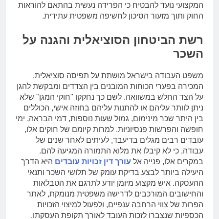
המקצועי נועד להבטיח כי הפרידה נעשית בהתאם להוראות
החוק ותוך מזעור הסיכון לחשיפה משפטית עתידית.
רשת הביטחון הסוציאלית והגנה על
השכר
משפט העבודה בישראל מושתת על תפיסה סוציאלית,
המכירה בפערי הכוחות המובנים בין הצדדים ומבקשת להגן
על הצד החלש במשוואה. לשם כך נחקקו "חוקי המגן" שלא
ניתן לוותר עליהם או להתנות עליהם בחוזה אישי, הכוללים
בין היתר שכר מינימום, גמול שעות נוספות, דמי הבראה, ימי
חופשה והפרשות פנסיוניות. למרות קיומם של חוקים אלו,
עובדים רבים מגלים בדיעבד, לעיתים לאחר שנים של
עבודה, כי לא קיבלו את מלוא התמורה המגיעה להם.
במקרים אלו, פנייה אל
עורך דין זכויות עובדים
היא הדרך
היעילה ביותר לבצע בדיקת עומק של תלושי השכר ותנאי
ההעסקה. איש מקצוע מיומן יודע לתרגם את הטבלאות
והחישובים המורכבים לדרישה משפטית מנומקת, לאתר
הפרות של צווי הרחבה ענפיים, ולפעול למיצוי הזכויות
הכספיות שנצברו לזכות העובד לאורך תקופת העסקתו.