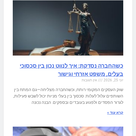
כשהחברה נסדקת: איך לנווט נכון בין סכסוכי
בעלים, משפט אזרחי וגישור
יוני 25, 2026
אין תגובות
שוק העסקים המקומי רותח, וכשהחברה מצליחה—גם המתח בין
השותפים עלול לעלות. סכסוך בין בעלי מניות יכול לשבש פעילות,
לגרור הפסדים ולפגוע בעובדים ובספקים. הבנה נכונה
קרא עוד »