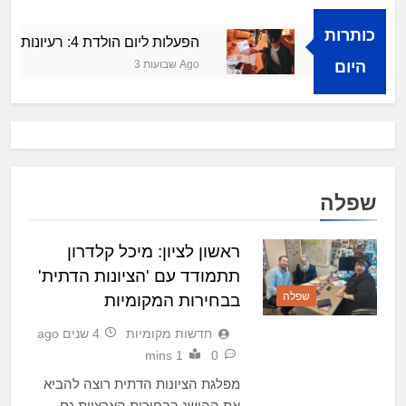
כותרות
להצלחה קולית
הפעלות ליום הולדת 4: רעיונות מרעננים ושמחים
היום
3 שבועות Ago
שפלה
ראשון לציון: מיכל קלדרון
תתמודד עם 'הציונות הדתית'
שפלה
בבחירות המקומיות
חדשות מקומיות
4 שנים ago
1 mins
0
מפלגת הציונות הדתית רוצה להביא
את ההישג בבחירות הארציות גם