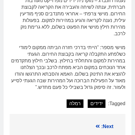
נעמה רוזנברג – מוקדנית ידידים מפרוייקט מעורבות
חברתית, ענתה לשיחה והעבירה את הקריאה לקבוצת
החירום. מוישי צרפתי – אחראי מתנדבים סניף מודיעין
עילית, נענה לקריאה והגיע במהירות למקום. בפעולות
מהירות חילץ מוישי את הפעוט בשלום, ללא גרימת נזק
לרכב.
מוישי מספר: "הייתי בדרכי חזרה הביתה ממקום לימודי
כשלפתע התקבלה קריאה בקבוצת החירום. הגעתי
במהירות למקום והתחלתי בחילוץ. בשלבי חילוץ מתקדמים
אחד הנוכחים במקום הביא מפתח לרכב ובכך הצלחנו
להוציא את התינוק בשלום. האמא והסבתא התרגשו והודו
מאוד על הפעילות הברוכה ועל המהירות שבה הגעתי לסייע
ולעזור. זה סיפוק גדול בשבילי כל פעם מחדש."
Tagged:
ידידים
רמלה
ניווט
Next: