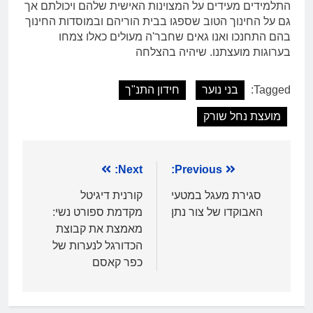
התלמידים מעידים על המצוינות האישית שלהם ויכולתם אך
גם על החינוך הטוב שספגו בבית הוריהם ובמוסדות החינוך
בהם התחנכו ואנו גאים שחבר'ה מעולים כאלו צמחו
בערוגות מועצתנו. שיהיה בהצלחה
Tagged:
בני נוער
חידון התנ"ך
מועצת נחל שורק
ניווט
Previous:
Next:
סגירת מעגל במטעי
קורנית דיגיטל
האבוקדו של צור נתן
מקדמת ספורט נשי:
מאמצת את קבוצת
הכדורגל לנערות של
כפר קאסם