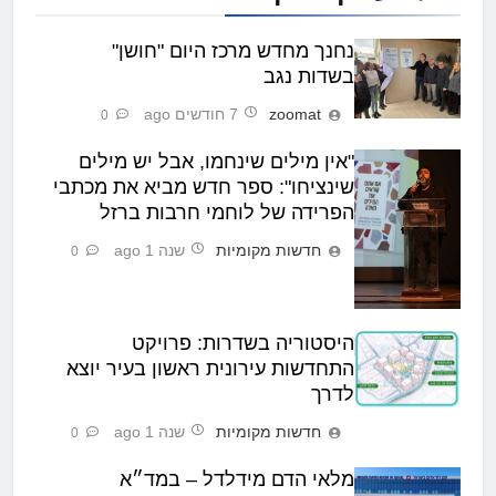
נחנך מחדש מרכז היום "חושן"
בשדות נגב
zoomat
7 חודשים ago
0
"אין מילים שינחמו, אבל יש מילים
שינציחו": ספר חדש מביא את מכתבי
הפרידה של לוחמי חרבות ברזל
חדשות מקומיות
שנה 1 ago
0
היסטוריה בשדרות: פרויקט
התחדשות עירונית ראשון בעיר יוצא
לדרך
חדשות מקומיות
שנה 1 ago
0
מלאי הדם מידלדל – במד״א