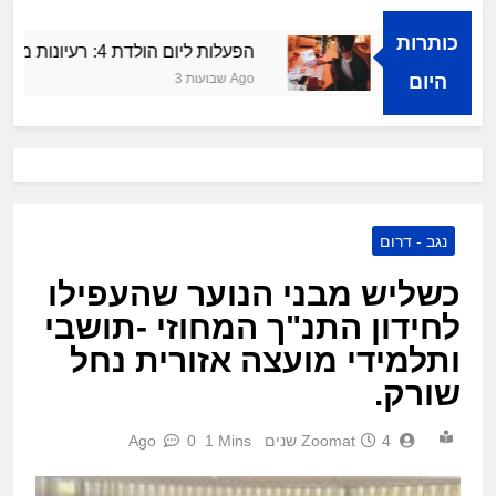
כותרות
צלחה קולית
הפעלות ליום הולדת 4: רעיונות מרעננים ושמחים
היום
3 שבועות Ago
נגב - דרום
כשליש מבני הנוער שהעפילו
לחידון התנ"ך המחוזי -תושבי
ותלמידי מועצה אזורית נחל
שורק.
4 שנים Ago
Zoomat
1 Mins
0