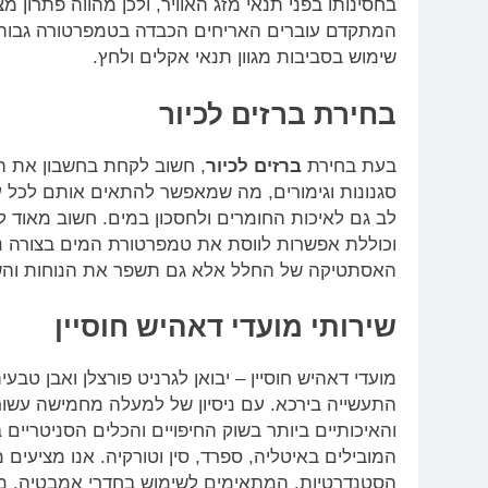
בחסינותו בפני תנאי מזג האוויר, ולכן מהווה פתרון מצ
המתקדם עוברים האריחים הכבדה בטמפרטורה גבוה
שימוש בסביבות מגוון תנאי אקלים ולחץ.
בחירת ברזים לכיור
בעת בחירת
ברזים לכיור
, חשוב לקחת בחשבון את העי
סגנונות וגימורים, מה שמאפשר להתאים אותם לכל 
לב גם לאיכות החומרים ולחסכון במים. חשוב מאוד ל
וכוללת אפשרות לווסת את טמפרטורת המים בצורה נו
האסתטיקה של החלל אלא גם תשפר את הנוחות והשי
שירותי מועדי דאהיש חוסיין
התעשייה בירכא. עם ניסיון של למעלה מחמישה עש
והאיכותיים ביותר בשוק החיפויים והכלים הסניטריים
המובילים באיטליה, ספרד, סין וטורקיה. אנו מציעים מ
הסטנדרטיות, המתאימים לשימוש בחדרי אמבטיה, מט