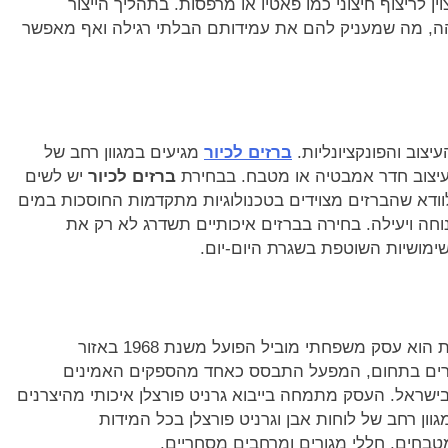
וין לריצוף חיצוני כמו פאטיו או מרפסות. בתהליך הייצור
ה, מה שמעניק להם את עמידותם הבלתי רגילה ואף מאפשר
צוב והפונקציונליות.
ברזים לכיור
מגיעים במגוון רחב של
עיצוב חדר אמבטיה או מטבח. בבחירת
ברזים לכיור
יש לשים
וודא שהברזים מצוידים בטכנולוגיות מתקדמות החוסכות במים
חה ויעילה. בחירה בברזים איכותיים תשדרג לא רק את
מושיות השוטפת בשגרת היום-יום.
מועדי דאהיש חוסיין – יבואן לגרניט פורצלן ואבן טבעית הוא עסק משפחתי מוביל הפועל משנת 1968 באזור
ורים בתחום, המפעל התבסס כאחד מהספקים האמינים
 בישראל. העסק מתמחה בייבוא גרניט פורצלן איכותי מהיצרנים
גוון רחב של לוחות אבן וגרניט פורצלן בכל המידות
בחים, חללי מגורים ומרחבים מסחריים.