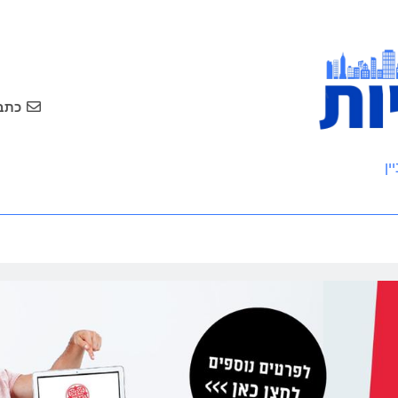
כתבו
ין