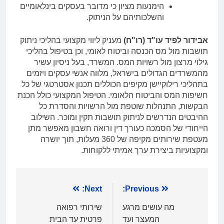
הימנעות מציון כי מדובר בעסקים בינלאומיים
והשלכותיהם על הניתוק.
אבידור לפיד עו"ד (רו"ח)
מעניק ליווי מקצועי בהליכי ניתוק
תושבות מול מס הכנסה וביטוח לאומי, וכן בטיפול בהליכי
גילוי מרצון מול רשויות המס. המשרד, בעל ניסיון עשיר
מהמשרדים הגדולים בישראל, מלווה אנשי עסקים ויזמים
בתהליכי רילוקיישן מקיפים הכוללים תכנון אסטרטגי של כל
חשיפות המס והביטוח הלאומי. הטיפול המקצועי כולל הכנת
הבקשות, התנהלות שוטפת מול הרשויות והסדרת כל
ההיבטים הנדרשים לניתוק תושבות תקין ומוכר. השילוב
הייחודי של הסמכה כעורך דין ורואה חשבון מאפשר מתן
מעטפת שירותים מקיפה של 360 מעלות, תוך יושרה
ומקצועיות ביצירת ערך אמיתי ללקוחות.
ניווט
Previous:
Next:
מה עושים מרגע
שירותי רפואה
המעצר ועד
פרטית עד הבית