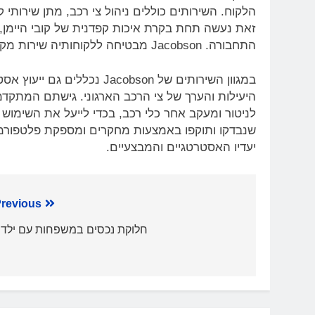
הלקוח. השירותים כוללים ניהול צי רכב, מתן שירותי
זאת נעשה תחת בקרת איכות קפדנית של קובי היימן
התחבורה. Jacobson מבטיחה ללקוחותיה שירות מקצועי ומותאם אישית, תוך דגש על שביעות רצון הלקוח.
במגוון השירותים של acobson
היעילות והערך של צי הרכב הארגוני. גישתם המתקדמ
לניטור ומעקב אחר כלי רכב, בכדי לייעל את השימוש 
שנבדקו ותוקפו באמצעות מחקרים ומספקת פלטפורמת
יעדיו האסטרטגיים והמבצעיים.
ניווט
revious:
חלוקת נכסים במשפחות עם ילדי