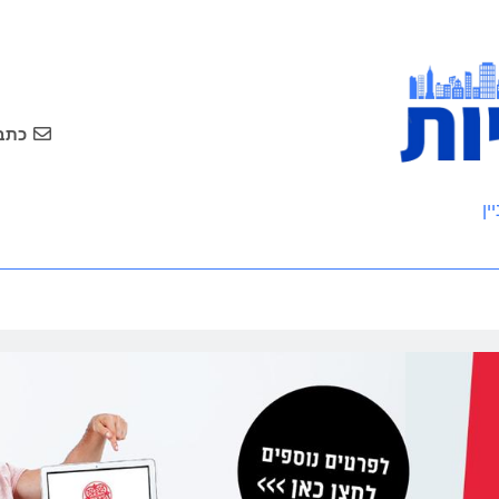
כתבו
ין