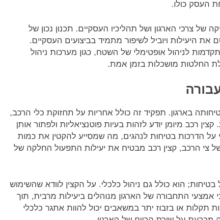
ת העסק כולו.
 של צרכי הארגון ושל תהליכיו העסקיים. תכנון נכון של
ת היעילות ויוביל לשיפור מתמיד בביצועים העסקיים.
קדמות לניהול אופטימלי של השטח, כגון מערכות ניהול
בלת החלטות מושכלות בזמן אמת.
עבורה
חותה בארגון. תפקיד זה כולל אחריות על תחזוקת כלי הרכב,
צין רכב מיומן יודע לזהות בעיות פוטנציאליות ולפתור אותן
 על הדרכות בטיחות לנהגים, מה שמסייע להקטין את כמות
ל צי הרכב, קצין רכב מבטיח את יעילות התפעול החלקה של
בטיחות; הוא כולל גם ניהול כלכלי. על הקצין לוודא שהשימוש
י אמצעי התחבורה של הארגון מנוהלים ביעילות מרבית, תוך
ות תקלות או בזבוז יתר במשאבים יכול להוות אתגר כלכלי
עה מכרעת על שורת הרווח של הארגון.