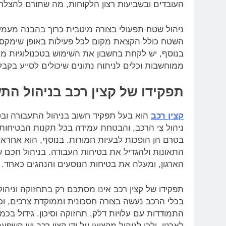
העובדים ובשביעות רצון הלקוחות, מה שתורם להצלח
ניהול שטח תפעולי בצורה מיטבית כרוך בהבנה מעמיקה
השטח כולל הקצאת מקום לכל פעילות באופן שימקסם א
בנוסף, יש לקחת בחשבון את השימוש בטכנולוגיות מת
ממוחשבות וכלים לניתוח נתונים שיכולים לסייע בק
תפקידו של קצין רכב בניהול הת
קצין רכב
הוא בעל תפקיד חשוב בניהול התעבורה ובטי
ניהול צי הרכב, והבטחת עמידה בכל תקנות הבטיחות. ק
בטרם הן הופכות לבעיות חמורות. בנוסף, הוא אחראי
התאונות ולהגדיל את בטיחות העבודה. בניהול חכם ש
הארגון, ומעלה את בטיחות הנוסעים והנהגים כאחד.
תפקידו של קצין רכב אינו מסתכם רק בתחזוקה וניהול 
בכלי הרכב נעשה בצורה חסכונית וממוקדת צרכים, וכ
התמודדות עם עלויות דלק, תחזוקה וסיכון. גידול בכמ
לארגון, ולכן לניהול מקצועי על ידי קצין רכב יש השפ