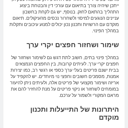
ייתכן שיהיה צורך בתיאום עם עורכי דין והבטחת ביצוע
התהליך בהתאם לחוק. בנוסף, יש גם לקחת בחשבון
עניינים הנוגעים למיסוי ולשחרור נכסים מהעיקולים. תיאום
מוקדם עם הרשויות ותכנון נכון יכולים למנוע עיכובים ותקלות
במהלך הפינוי.
שימור ושחזור חפצים יקרי ערך
במהלך פינוי בתים, חשוב לתת דגש גם לשימור ושחזור של
חפצים יקרי ערך. לעיתים קרובות, בין החפצים הנמצאים
בבית ישנם פריטים בעלי ערך כספי או רגשי רב, כמו יצירות
אמנות, מסמכים חשובים וחפצי נוי מיוחדים. יש להקפיד על
אריזה ושימור מקצועי של פריטים אלה, ולעיתים ניתן להיעזר
במומחים לשחזור או ניקוי פריטים על מנת להחזיר להם את
מראם המקורי ולשמור על ערכם.
היתרונות של התייעלות ותכנון
מוקדם