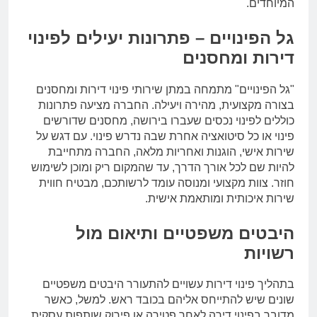
המיוחדים.
גל הפינויים – פתרונות יעילים לפינוי
דירות ומחסנים
"גל הפינויים" מתמחה במתן שירותי פינוי דירות ומחסנים
בצורה מקצועית, מהירה ויעילה. החברה מציעה פתרונות
כוללים לפינוי נכסים שעברו בירושה, מחסנים שדורשים
פינוי או כל סיטואציה אחרת שבה נדרש פינוי. עם דגש על
שירות אישי, הוגנות ואחריות מלאה, החברה מתחייבת
להיות שם לכל אורך הדרך, עד שהמקום ריק ומוכן לשימוש
חוזר. צוות מקצועי ומנוסה עומד לרשותכם, מבטיח חווית
שירות איכותית ומותאמת אישית.
היבטים משפטיים ותיאום מול
רשויות
בתהליך פינוי דירות עשויים להתעורר היבטים משפטיים
שונים שיש להתייחס אליהם בכובד ראש. למשל, כאשר
מדובר בפינוי דירה לאחר פטירה או פירוק שותפות עסקית,