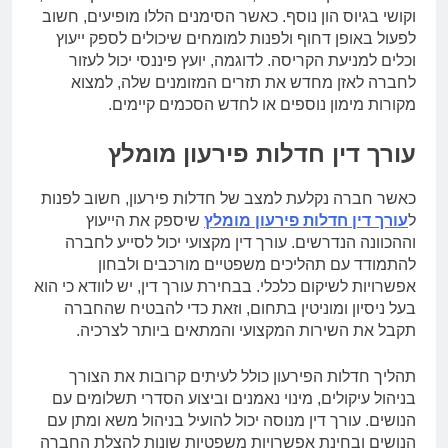
וקושי בגיוס הון נוסף. כאשר הסימנים הללו מופיעים, חשוב
לפעול באופן דחוף ולפנות למומחים שיכולים לספק ייעוץ
וכלים למניעת הקריסה. לדוגמה, יועץ פיננסי יכול לעזור
לחברה לאזן מחדש את תזרים המזומנים שלה, למצוא
מקורות מימון נוספים או לחדש הסכמים קיימים.
עורך דין חדלות פירעון מומלץ
כאשר חברה נקלעת למצב של חדלות פירעון, חשוב לפנות
ל
עורך דין חדלות פירעון מומלץ
שיספק את הייעוץ
וההכוונה הנדרשים. עורך דין מקצועי יכול לסייע לחברה
להתמודד עם תהליכים משפטיים מורכבים ולבחון
אפשרויות לשיקום כלכלי. בבחירת עורך דין, יש לוודא כי הוא
בעל ניסיון ומוניטין בתחום, וזאת כדי להבטיח שהחברה
תקבל את השירות המקצועי והמתאים ביותר לצרכיה.
תהליך חדלות הפירעון כולל לעיתים קרובות את הצורך
בניהול עיקולים, מינוי נאמנים וביצוע הסדרי תשלומים עם
הנושים. עורך דין מנוסה יכול להועיל בניהול משא ומתן עם
הנושים ובחינת אפשרויות משפטיות שונות להצלת החברה