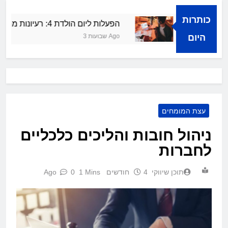
כותרות
לחה קולית
הפעלות ליום הולדת 4: רעיונות מרעננים ושמחים
היום
3 שבועות Ago
עצת המומחים
ניהול חובות והליכים כלכליים
לחברות
תוכן שיווקי
4 חודשים Ago
1 Mins
0