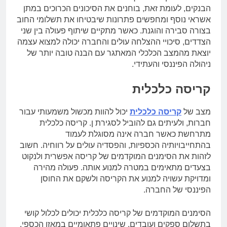
הבנקים, לעומת זאת, בוחנים את הסיכונים הכרוכים במתן
אשראי נוסף ומחפשים פתרונות שיבטיחו את תשלומי החוב
בצורה סבירה והוגנת. כאשר מתקיים שיתוף פעולה בין שני
הצדדים, סיכויי ההצלחה עולים והחברה יכולה למצוא עצמה
יוצאת מהמצב הכלכלי המאתגר עם הבנה טובה יותר של
ניהולה הפיננסי והעתידי.
קריסה כלכלית
מצב של
קריסה כלכלית
יכול להוות מכשול משמעותי עבור
חברות, ולעיתים גם להוביל לסגירת ן. קריסה כלכלית
מתרחשת כאשר חברה אינה מסוגלת לעמוד
בהתחייבויותיה הכספיות, והפסדיה עולים על רווחיה. חשוב
לזהות את הסימנים המוקדמים של קריסה אפשרית ולנקוט
בצעדים מתאימים במטרה למנוע אותה. פעולה מהירה
ומדויקת עשויה למנוע את הקריסה ולשקם את החוסן
הפיננסי של החברה.
הסימנים המוקדמים של קריסה כלכלית יכולים לכלול קושי
בתשלום ספקים ועובדים, שינויים פתאומיים במאזן הכספי,