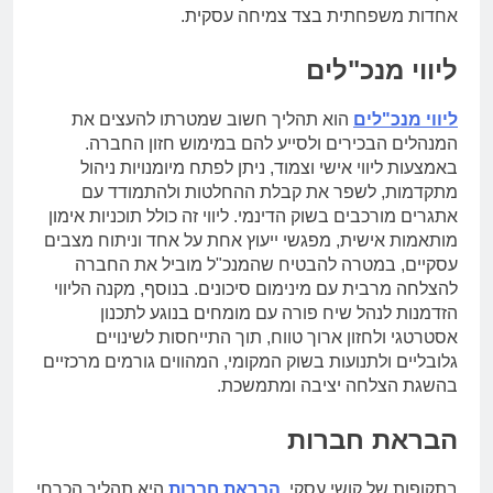
אחדות משפחתית בצד צמיחה עסקית.
ליווי מנכ"לים
ליווי מנכ"לים
הוא תהליך חשוב שמטרתו להעצים את
המנהלים הבכירים ולסייע להם במימוש חזון החברה.
באמצעות ליווי אישי וצמוד, ניתן לפתח מיומנויות ניהול
מתקדמות, לשפר את קבלת ההחלטות ולהתמודד עם
אתגרים מורכבים בשוק הדינמי. ליווי זה כולל תוכניות אימון
מותאמות אישית, מפגשי ייעוץ אחת על אחד וניתוח מצבים
עסקיים, במטרה להבטיח שהמנכ"ל מוביל את החברה
להצלחה מרבית עם מינימום סיכונים. בנוסף, מקנה הליווי
הזדמנות לנהל שיח פורה עם מומחים בנוגע לתכנון
אסטרטגי ולחזון ארוך טווח, תוך התייחסות לשינויים
גלובליים ולתנועות בשוק המקומי, המהווים גורמים מרכזיים
בהשגת הצלחה יציבה ומתמשכת.
הבראת חברות
בתקופות של קושי עסקי,
הבראת חברות
היא תהליך הכרחי