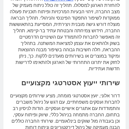
להחזרת הארגון למסלולו. תהליך זה כולל ניתוח מעמיק של
מצב החברה, זיהוי הבעיות המרכזיות ופיתוח תוכניות פעולה
ממוקדות לשיפור התפקוד הפיננסי והניהולי. תהליך הבראה
מוצלח דורש גישה מובנית ויצירתית, המסייעת בהתאוששות
החברה, חידוש צמיחתה והבטחת עתיד בר-קיימא. תהליך
זה מאפשר לחברות להתמודד עם השינויים הדרמטיים
בשוק ולהתאים את עצמן למציאות המשתנה. בתהליך
ההבראה, חלה חשיבות גבוהה בשיפור מבנה ההוצאות
ומיקוד במוצרים או בשירותים מועדנים ללקוח. כך, ניתן
לחזק את יתרונו התחרותי של הארגון ולהתאימו לדרישות
חדשות ועתידיות.
שירותי ייעוץ אסטרטגי מקצועיים
דרור אלוני, יועץ אסטרטגי מומחה, מציע שירותים מקצועיים
לחברות ועסקים משפחתיים, עם דגש על ניהול משברים
והתמודדות עם אתגרים אישיים ועסקיים. הודות לניסיון רב
בתחום, החברה מתמחה בניהול כללי, שיווק ופיתוח עסקי,
וכן בעבודה מול שווקים בינלאומיים. שירותי החברה כוללים
הבנה מעמיקה של ניהול דירקטוריונים וניתוח דוחות