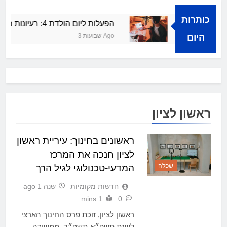
כותרות
הצלחה קולית
הפעלות ליום הולדת 4: רעיונות מרעננים ושמחים
היום
3 שבועות Ago
ראשון לציון
ראשונים בחינוך: עיריית ראשון
לציון חנכה את המרכז
שפלה
המדעי-טכנולוגי לגיל הרך
חדשות מקומיות
שנה 1 ago
1 mins
0
ראשון לציון, זוכת פרס החינוך הארצי
לשנת תשפ״א-תשפ״ב, ממשיכה