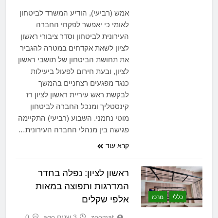
אמש (רביעי), הודיע המשרד לביטחון
לאומי כי יאפשר לפקחי החברה
העירונית לביטחון וסדר ציבורי ראשון
לציון לשאת אקדחים במטרה להגביר
את תחושת הביטחון של תושבי ראשון
לציון, ובעת חירום לפעול ביעילות
כנגד מפגעים רצחניים בהמשך
לבקשת ראש עיריית ראשון לציון רז
קינסטליך ומנכל החברה לביטחון
מוטי נחמני. השבוע (רביעי) התקיימה
פגישה בין מנהלי החברה העירונית…
קרא עוד
ראשון לציון: נפלה בחדר
המדרגות ותפוצה במאות
כללי
מרכז
אלפי שקלים
zoomat
3 שנים ago
0