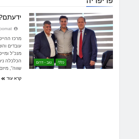
פריפריה
ידעתם? 
oomat
מרכז ההייט
עובדים והש
מנכ"ל ומייס
הכלכלה ניר
כללי
נגב - דרום
שווה", מיזם
קרא עוד