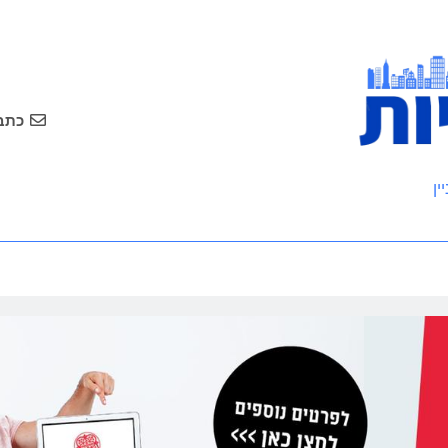
כתבו
ין