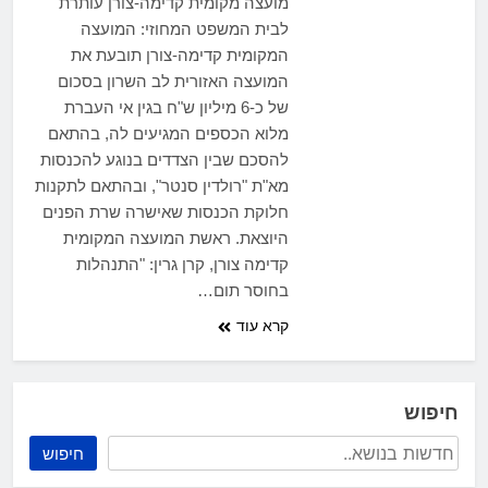
מועצה מקומית קדימה-צורן עותרת
לבית המשפט המחוזי: המועצה
המקומית קדימה-צורן תובעת את
המועצה האזורית לב השרון בסכום
של כ-6 מיליון ש"ח בגין אי העברת
מלוא הכספים המגיעים לה, בהתאם
להסכם שבין הצדדים בנוגע להכנסות
מא"ת "רולדין סנטר", ובהתאם לתקנות
חלוקת הכנסות שאישרה שרת הפנים
היוצאת. ראשת המועצה המקומית
קדימה צורן, קרן גרין: "התנהלות
בחוסר תום…
קרא עוד
חיפוש
חיפוש