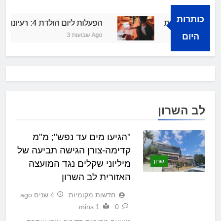
כותרות
ך להצלחה קולית
הפעלות ליום הולדת 4: רעיונות מרעננים ושמחים
היום
3 שבועות Ago
לב השרון
"הגיעו מים עד נפש"; מ"מ
קדימה-צורן הגישה תביעה של
שרון
מיליוני שקלים נגד המועצה
האזורית לב השרון
חדשות מקומיות
4 שנים ago
1 mins
0