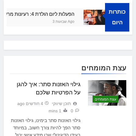
כותרות
חה קולית
הפעלות ליום הולדת 4: רעיונות מרעננים ושמחים
היום
3 שבועות Ago
עצת המומחים
גילוי האזנות סתר: איך להגן
על הפרטיות שלכם
עצת המומחים
תוכן שיווקי
4 חודשים ago
1 mins
0
גילוי האזנות סתר בימינו, גילוי האזנות
סתר הפך להיות צורך חשוב, במיוחד
בעידן הדיגיטלי שבו מידע אישי יכול