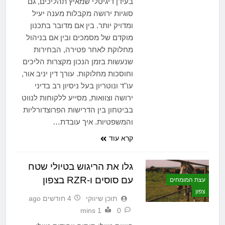
בעידן דיגיטלי שמאיץ תהליכים, גם
סוגיות ירושה מקבלות מענה יעיל
ומדויק יותר. בין אם מדובר בתכנון
מוקדם של מסמכים ובין אם בניהול
מחלוקת לאחר פטירה, הבחירות
שנעשות בזמן הנכון מקצרות הליכים
וחוסכות מחלוקות. עורך דין יניב אור,
עו"ד ונוטריון בעל ניסיון רב בדיני
ירושה וצוואות, מסייע ללקוחות לנווט
בביטחון בין הדרישות הפרוצדורליות
והמשפטיות. איך עובדת…
קרא עוד
גלו את הריגוש בטיולי שטח
עם סוסים ו-RZR בצפון
עצת המומחים
צפון
תוכן שיווקי
4 חודשים ago
1 mins
0