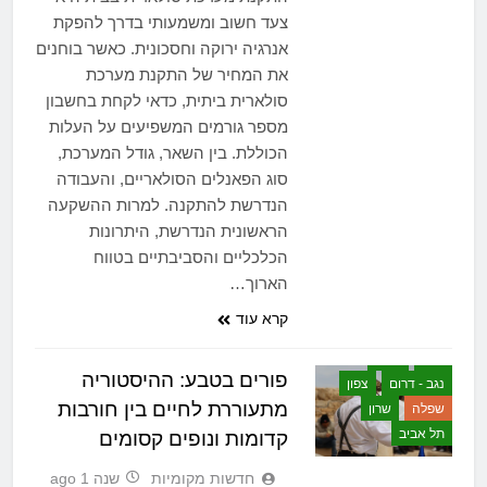
צעד חשוב ומשמעותי בדרך להפקת
אנרגיה ירוקה וחסכונית. כאשר בוחנים
את המחיר של התקנת מערכת
סולארית ביתית, כדאי לקחת בחשבון
מספר גורמים המשפיעים על העלות
הכוללת. בין השאר, גודל המערכת,
סוג הפאנלים הסולאריים, והעבודה
הנדרשת להתקנה. למרות ההשקעה
הראשונית הנדרשת, היתרונות
הכלכליים והסביבתיים בטווח
גוש דן
הארוך…
גליל והעמקים
חיפה והקריות
קרא עוד
ירושלים והסביבה
כללי
מרכז
פורים בטבע: ההיסטוריה
נגב - דרום
צפון
מתעוררת לחיים בין חורבות
שפלה
שרון
תל אביב
קדומות ונופים קסומים
חדשות מקומיות
שנה 1 ago