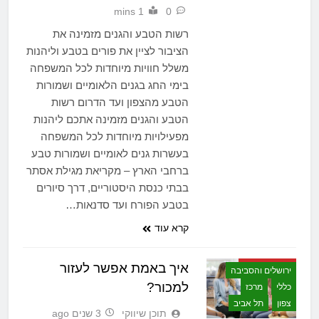
1 mins
0
רשות הטבע והגנים מזמינה את
הציבור לציין את פורים בטבע וליהנות
משלל חוויות מיוחדות לכל המשפחה
בימי החג בגנים הלאומיים ושמורות
הטבע מהצפון ועד הדרום רשות
הטבע והגנים מזמינה אתכם ליהנות
מפעילויות מיוחדות לכל המשפחה
בעשרות גנים לאומיים ושמורות טבע
ברחבי הארץ – מקריאת מגילת אסתר
בבתי כנסת היסטוריים, דרך סיורים
בטבע הפורח ועד סדנאות…
גוש דן
קרא עוד
גליל והעמקים
חיפה והקריות
איך באמת אפשר לעזור
ירושלים והסביבה
למכור?
כללי
מרכז
צפון
תל אביב
תוכן שיווקי
3 שנים ago